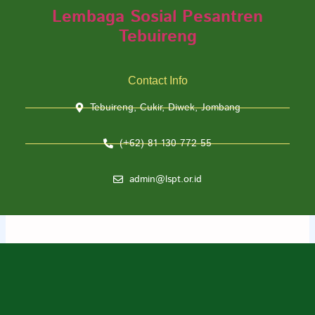
Lembaga Sosial Pesantren
Tebuireng
Contact Info
Tebuireng, Cukir, Diwek, Jombang
(+62) 81-130-772-55
admin@lspt.or.id