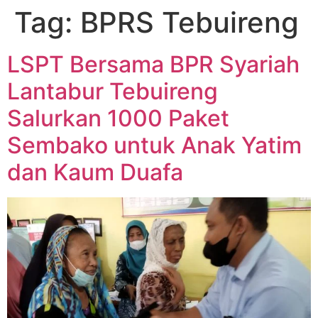
Tag:
BPRS Tebuireng
LSPT Bersama BPR Syariah
Lantabur Tebuireng
Salurkan 1000 Paket
Sembako untuk Anak Yatim
dan Kaum Duafa