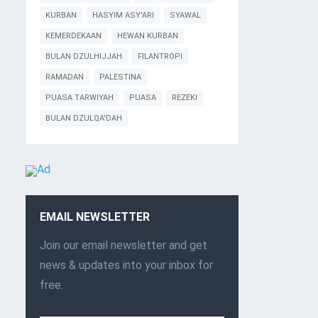
KURBAN
HASYIM ASY'ARI
SYAWAL
KEMERDEKAAN
HEWAN KURBAN
BULAN DZULHIJJAH
FILANTROPI
RAMADAN
PALESTINA
PUASA TARWIYAH
PUASA
REZEKI
BULAN DZULQA'DAH
EMAIL NEWSLETTER
Join our email newsletter and get
news & updates into your inbox for
free.