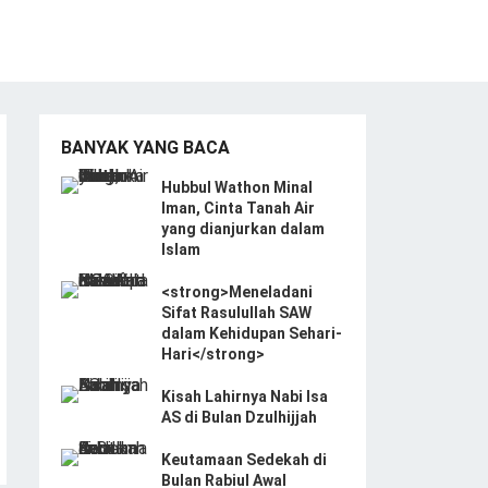
BANYAK YANG BACA
Hubbul Wathon Minal
Iman, Cinta Tanah Air
yang dianjurkan dalam
Islam
<strong>Meneladani
Sifat Rasulullah SAW
dalam Kehidupan Sehari-
Hari</strong>
Kisah Lahirnya Nabi Isa
AS di Bulan Dzulhijjah
Keutamaan Sedekah di
Bulan Rabiul Awal