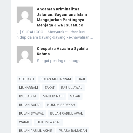
Ancaman Kriminalitas
Jalanan: Bagaimana Islam
Mengajarkan Pentingnya
Menjaga Jiwa | Surau.co
[…] SURAU.COO – Masyarakat urban kini
hidup dalam bayang-bayang kekhawatiran.…
Cleopatra Azzahra Syakila
Rahma
Sangat penting dan bagus
SEDEKAH
BULAN MUHARRAM
HAJI
MUHARRAM
ZAKAT
RABIUL AWAL
IDUL ADHA
MAULID NABI
SAFAR
BULAN SAFAR
HUKUM SEDEKAH
BULAN SYAWAL
BULAN RABIUL AWAL
WAKAF
HUKUM WAKAF
BULAN RABIUL AKHIR
PUASA RAMADAN