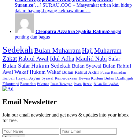
Surau.co
[…] SURAU.COO – Masyarakat urban kini hidup
dalam bayang-bayang kekhawatiran.…
Cleopatra Azzahra Syakila Rahma
Sangat
penting dan bagus
Sedekah
Bulan Muharram
Haji
Muharram
Zakat
Rabiul Awal
Idul Adha
Maulid Nabi
Safar
Bulan Safar
Hukum Sedekah
Bulan Syawal
Bulan Rabiul
Awal
Wakaf
Hukum Wakaf
Bulan Rabiul Akhir
Puasa Ramadan
Kurban
Hasyim Asy'ari
Syawal
Kemerdekaan
Hewan Kurban
Bulan Dzulhijjah
Filantropi
Ramadan
Palestina
Puasa Tarwiyah
Puasa
Rezeki
Bulan Dzulqa'dah
Email Newsletter
Join our email newsletter and get news & updates into your inbox
for free.