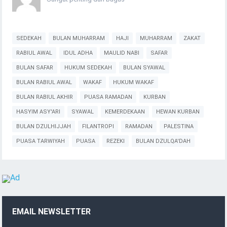
SEDEKAH
BULAN MUHARRAM
HAJI
MUHARRAM
ZAKAT
RABIUL AWAL
IDUL ADHA
MAULID NABI
SAFAR
BULAN SAFAR
HUKUM SEDEKAH
BULAN SYAWAL
BULAN RABIUL AWAL
WAKAF
HUKUM WAKAF
BULAN RABIUL AKHIR
PUASA RAMADAN
KURBAN
HASYIM ASY'ARI
SYAWAL
KEMERDEKAAN
HEWAN KURBAN
BULAN DZULHIJJAH
FILANTROPI
RAMADAN
PALESTINA
PUASA TARWIYAH
PUASA
REZEKI
BULAN DZULQA'DAH
EMAIL NEWSLETTER