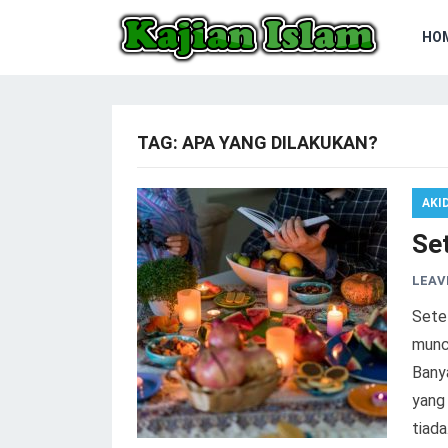
HO
TAG:
APA YANG DILAKUKAN?
AKI
Se
LEAV
Sete
munc
Bany
yang
tiada