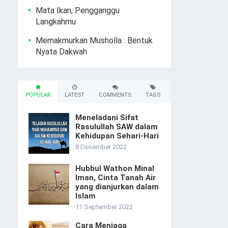
Mata Ikan, Pengganggu
Langkahmu
Memakmurkan Musholla : Bentuk
Nyata Dakwah
POPULAR
LATEST
COMMENTS
TAGS
Meneladani Sifat
Rasulullah SAW dalam
Kehidupan Sehari-Hari
8 Desember 2022
Hubbul Wathon Minal
Iman, Cinta Tanah Air
yang dianjurkan dalam
Islam
11 September 2022
Cara Menjaga