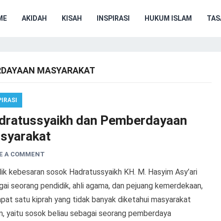
ME
AKIDAH
KISAH
INSPIRASI
HUKUM ISLAM
TA
RDAYAAN MASYARAKAT
PIRASI
dratussyaikh dan Pemberdayaan
syarakat
E A COMMENT
lik kebesaran sosok Hadratussyaikh KH. M. Hasyim Asy’ari
gai seorang pendidik, ahli agama, dan pejuang kemerdekaan,
pat satu kiprah yang tidak banyak diketahui masyarakat
, yaitu sosok beliau sebagai seorang pemberdaya