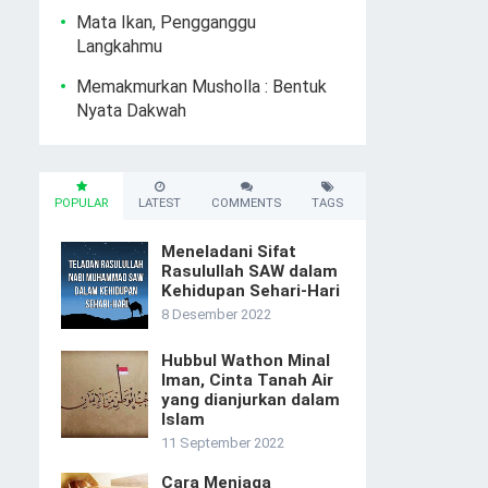
Mata Ikan, Pengganggu
Langkahmu
Memakmurkan Musholla : Bentuk
Nyata Dakwah
POPULAR
LATEST
COMMENTS
TAGS
Meneladani Sifat
Rasulullah SAW dalam
Kehidupan Sehari-Hari
8 Desember 2022
Hubbul Wathon Minal
Iman, Cinta Tanah Air
yang dianjurkan dalam
Islam
11 September 2022
Cara Menjaga