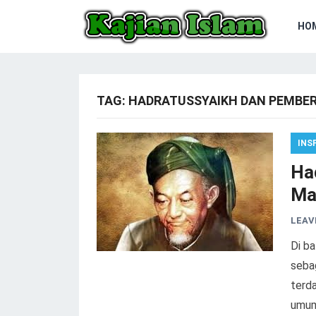
HO
TAG:
HADRATUSSYAIKH DAN PEMBE
INS
Ha
Ma
LEAV
Di ba
seba
terda
umum