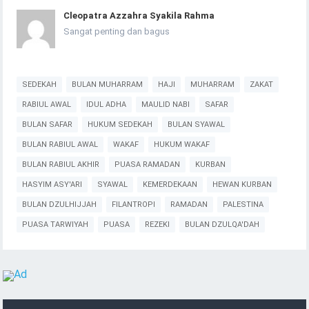
Cleopatra Azzahra Syakila Rahma
Sangat penting dan bagus
SEDEKAH
BULAN MUHARRAM
HAJI
MUHARRAM
ZAKAT
RABIUL AWAL
IDUL ADHA
MAULID NABI
SAFAR
BULAN SAFAR
HUKUM SEDEKAH
BULAN SYAWAL
BULAN RABIUL AWAL
WAKAF
HUKUM WAKAF
BULAN RABIUL AKHIR
PUASA RAMADAN
KURBAN
HASYIM ASY'ARI
SYAWAL
KEMERDEKAAN
HEWAN KURBAN
BULAN DZULHIJJAH
FILANTROPI
RAMADAN
PALESTINA
PUASA TARWIYAH
PUASA
REZEKI
BULAN DZULQA'DAH