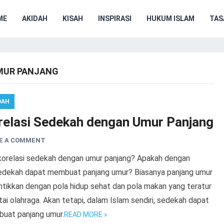
ME
AKIDAH
KISAH
INSPIRASI
HUKUM ISLAM
TA
MUR PANJANG
DAH
relasi Sedekah dengan Umur Panjang
E A COMMENT
korelasi sedekah dengan umur panjang? Apakah dengan
edekah dapat membuat panjang umur? Biasanya panjang umur
ntikkan dengan pola hidup sehat dan pola makan yang teratur
tai olahraga. Akan tetapi, dalam Islam sendiri, sedekah dapat
uat panjang umur.
READ MORE »