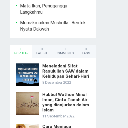
Mata Ikan, Pengganggu
Langkahmu
Memakmurkan Musholla : Bentuk
Nyata Dakwah
POPULAR
LATEST
COMMENTS
TAGS
Meneladani Sifat
Rasulullah SAW dalam
Kehidupan Sehari-Hari
8 Desember 2022
Hubbul Wathon Minal
Iman, Cinta Tanah Air
yang dianjurkan dalam
Islam
11 September 2022
Cara Menjaga