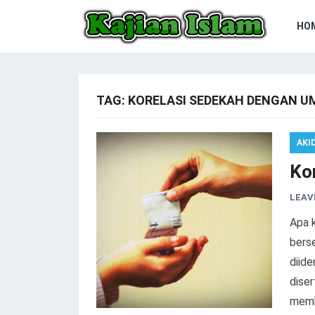
HO
TAG:
KORELASI SEDEKAH DENGAN U
AKI
Ko
LEAV
Apa 
bers
diide
diser
memb