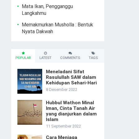
Mata Ikan, Pengganggu
Langkahmu
Memakmurkan Musholla : Bentuk
Nyata Dakwah
POPULAR
LATEST
COMMENTS
TAGS
Meneladani Sifat
Rasulullah SAW dalam
Kehidupan Sehari-Hari
8 Desember 2022
Hubbul Wathon Minal
Iman, Cinta Tanah Air
yang dianjurkan dalam
Islam
11 September 2022
Cara Menjaga