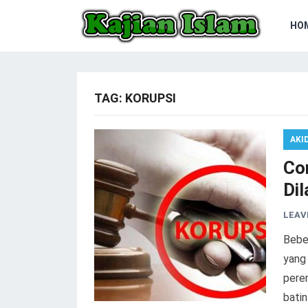
HO
TAG:
KORUPSI
AKI
Co
Di
LEAV
Bebe
yang 
pere
batin