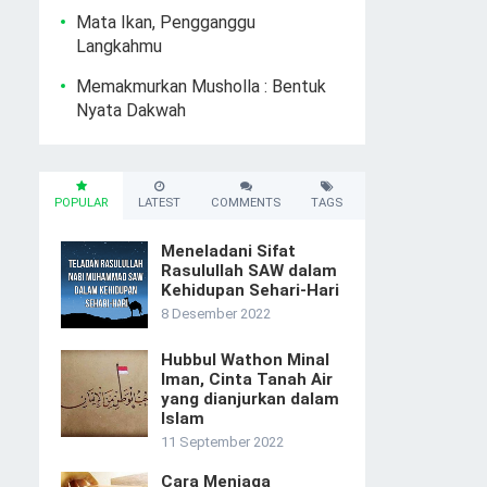
Mata Ikan, Pengganggu
Langkahmu
Memakmurkan Musholla : Bentuk
Nyata Dakwah
POPULAR
LATEST
COMMENTS
TAGS
Meneladani Sifat
Rasulullah SAW dalam
Kehidupan Sehari-Hari
8 Desember 2022
Hubbul Wathon Minal
Iman, Cinta Tanah Air
yang dianjurkan dalam
Islam
11 September 2022
Cara Menjaga