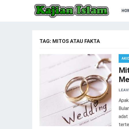
HO
TAG:
MITOS ATAU FAKTA
AKI
Mi
Men
LEAV
Apak
Bulan
adat
terte