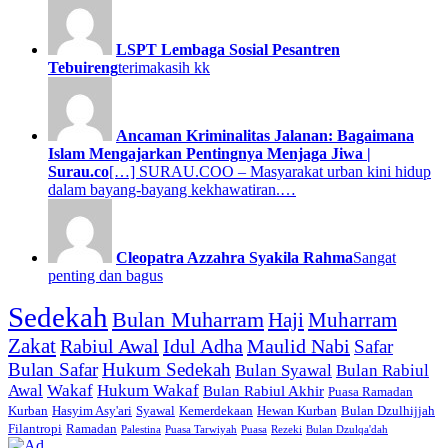
LSPT Lembaga Sosial Pesantren
Tebuireng
terimakasih kk
Ancaman Kriminalitas Jalanan: Bagaimana
Islam Mengajarkan Pentingnya Menjaga Jiwa |
Surau.co
[…] SURAU.COO – Masyarakat urban kini hidup
dalam bayang-bayang kekhawatiran.…
Cleopatra Azzahra Syakila Rahma
Sangat
penting dan bagus
Sedekah
Bulan Muharram
Haji
Muharram
Zakat
Rabiul Awal
Idul Adha
Maulid Nabi
Safar
Bulan Safar
Hukum Sedekah
Bulan Syawal
Bulan Rabiul
Awal
Wakaf
Hukum Wakaf
Bulan Rabiul Akhir
Puasa Ramadan
Kurban
Hasyim Asy'ari
Syawal
Kemerdekaan
Hewan Kurban
Bulan Dzulhijjah
Filantropi
Ramadan
Palestina
Puasa Tarwiyah
Puasa
Rezeki
Bulan Dzulqa'dah