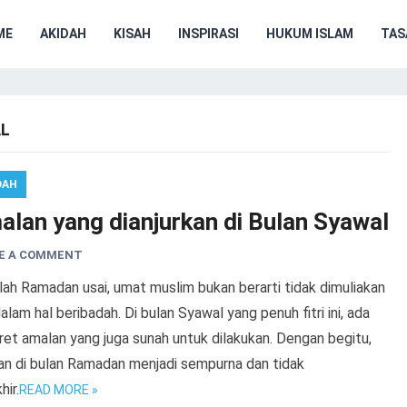
ME
AKIDAH
KISAH
INSPIRASI
HUKUM ISLAM
TA
L
DAH
alan yang dianjurkan di Bulan Syawal
E A COMMENT
ah Ramadan usai, umat muslim bukan berarti tidak dimuliakan
dalam hal beribadah. Di bulan Syawal yang penuh fitri ini, ada
et amalan yang juga sunah untuk dilakukan. Dengan begitu,
an di bulan Ramadan menjadi sempurna dan tidak
hir.
READ MORE »