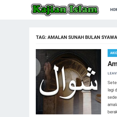
HO
TAG:
AMALAN SUNAH BULAN SYAWA
AKI
Am
LEAV
Setel
lagi 
seder
amal
berak