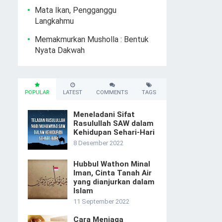
Mata Ikan, Pengganggu
Langkahmu
Memakmurkan Musholla : Bentuk
Nyata Dakwah
POPULAR
LATEST
COMMENTS
TAGS
Meneladani Sifat
Rasulullah SAW dalam
Kehidupan Sehari-Hari
8 Desember 2022
Hubbul Wathon Minal
Iman, Cinta Tanah Air
yang dianjurkan dalam
Islam
11 September 2022
Cara Menjaga