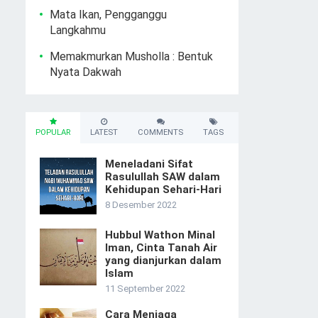
Mata Ikan, Pengganggu
Langkahmu
Memakmurkan Musholla : Bentuk
Nyata Dakwah
POPULAR
LATEST
COMMENTS
TAGS
Meneladani Sifat
Rasulullah SAW dalam
Kehidupan Sehari-Hari
8 Desember 2022
Hubbul Wathon Minal
Iman, Cinta Tanah Air
yang dianjurkan dalam
Islam
11 September 2022
Cara Menjaga