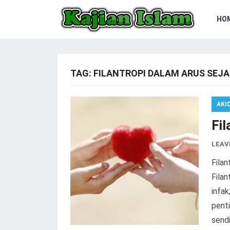
HO
TAG:
FILANTROPI DALAM ARUS SEJ
AKI
Fil
LEAV
Filan
Filan
infak
penti
sendi