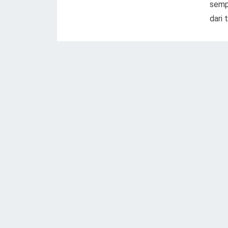
semp
dari 