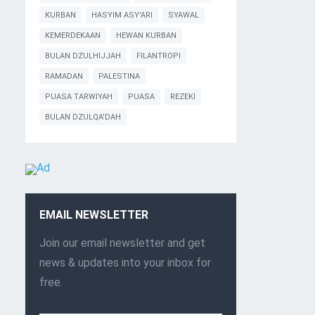
KURBAN
HASYIM ASY'ARI
SYAWAL
KEMERDEKAAN
HEWAN KURBAN
BULAN DZULHIJJAH
FILANTROPI
RAMADAN
PALESTINA
PUASA TARWIYAH
PUASA
REZEKI
BULAN DZULQA'DAH
EMAIL NEWSLETTER
Join our email newsletter and get
news & updates into your inbox for
free.