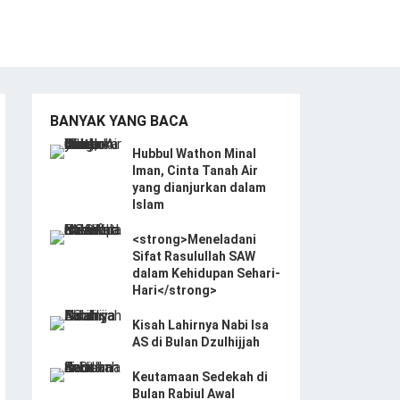
BANYAK YANG BACA
Hubbul Wathon Minal
Iman, Cinta Tanah Air
yang dianjurkan dalam
Islam
<strong>Meneladani
Sifat Rasulullah SAW
dalam Kehidupan Sehari-
Hari</strong>
Kisah Lahirnya Nabi Isa
AS di Bulan Dzulhijjah
Keutamaan Sedekah di
Bulan Rabiul Awal