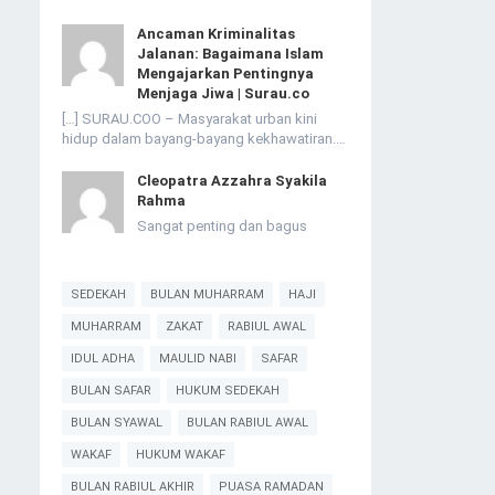
Ancaman Kriminalitas
Jalanan: Bagaimana Islam
Mengajarkan Pentingnya
Menjaga Jiwa | Surau.co
[…] SURAU.COO – Masyarakat urban kini
hidup dalam bayang-bayang kekhawatiran.…
Cleopatra Azzahra Syakila
Rahma
Sangat penting dan bagus
SEDEKAH
BULAN MUHARRAM
HAJI
MUHARRAM
ZAKAT
RABIUL AWAL
IDUL ADHA
MAULID NABI
SAFAR
BULAN SAFAR
HUKUM SEDEKAH
BULAN SYAWAL
BULAN RABIUL AWAL
WAKAF
HUKUM WAKAF
BULAN RABIUL AKHIR
PUASA RAMADAN