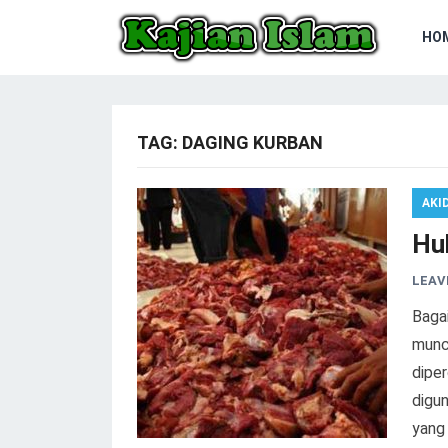
HO
TAG:
DAGING KURBAN
AKI
Hu
LEAV
Baga
munc
dipe
digu
yang