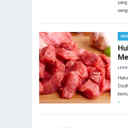
yang
seng
AKI
Hu
Mel
LEAV
Huku
Dzulh
kemu
»