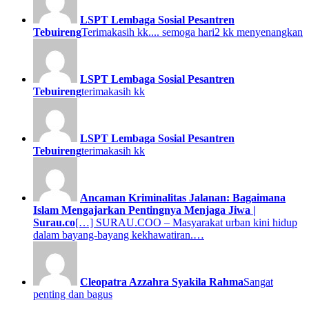
LSPT Lembaga Sosial Pesantren
Tebuireng
Terimakasih kk.... semoga hari2 kk menyenangkan
LSPT Lembaga Sosial Pesantren
Tebuireng
terimakasih kk
LSPT Lembaga Sosial Pesantren
Tebuireng
terimakasih kk
Ancaman Kriminalitas Jalanan: Bagaimana
Islam Mengajarkan Pentingnya Menjaga Jiwa |
Surau.co
[…] SURAU.COO – Masyarakat urban kini hidup
dalam bayang-bayang kekhawatiran.…
Cleopatra Azzahra Syakila Rahma
Sangat
penting dan bagus