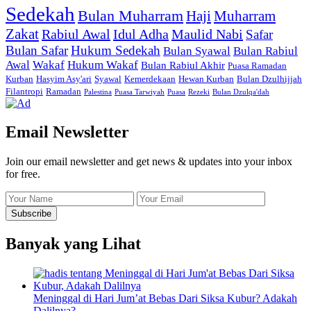
Sedekah
Bulan Muharram
Haji
Muharram
Zakat
Rabiul Awal
Idul Adha
Maulid Nabi
Safar
Bulan Safar
Hukum Sedekah
Bulan Syawal
Bulan Rabiul
Awal
Wakaf
Hukum Wakaf
Bulan Rabiul Akhir
Puasa Ramadan
Kurban
Hasyim Asy'ari
Syawal
Kemerdekaan
Hewan Kurban
Bulan Dzulhijjah
Filantropi
Ramadan
Palestina
Puasa Tarwiyah
Puasa
Rezeki
Bulan Dzulqa'dah
Email Newsletter
Join our email newsletter and get news & updates into your inbox
for free.
Banyak yang Lihat
Meninggal di Hari Jum’at Bebas Dari Siksa Kubur? Adakah
Dalilnya?