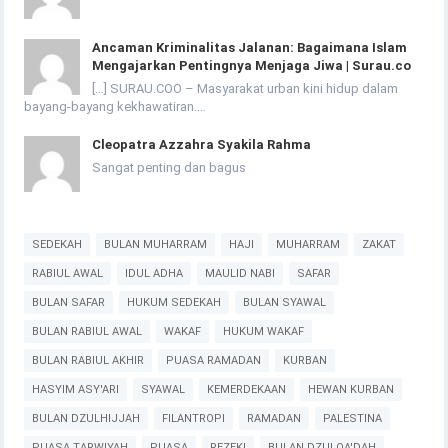
Ancaman Kriminalitas Jalanan: Bagaimana Islam
Mengajarkan Pentingnya Menjaga Jiwa | Surau.co
[…] SURAU.COO – Masyarakat urban kini hidup dalam
bayang-bayang kekhawatiran.…
Cleopatra Azzahra Syakila Rahma
Sangat penting dan bagus
SEDEKAH
BULAN MUHARRAM
HAJI
MUHARRAM
ZAKAT
RABIUL AWAL
IDUL ADHA
MAULID NABI
SAFAR
BULAN SAFAR
HUKUM SEDEKAH
BULAN SYAWAL
BULAN RABIUL AWAL
WAKAF
HUKUM WAKAF
BULAN RABIUL AKHIR
PUASA RAMADAN
KURBAN
HASYIM ASY'ARI
SYAWAL
KEMERDEKAAN
HEWAN KURBAN
BULAN DZULHIJJAH
FILANTROPI
RAMADAN
PALESTINA
PUASA TARWIYAH
PUASA
REZEKI
BULAN DZULQA'DAH