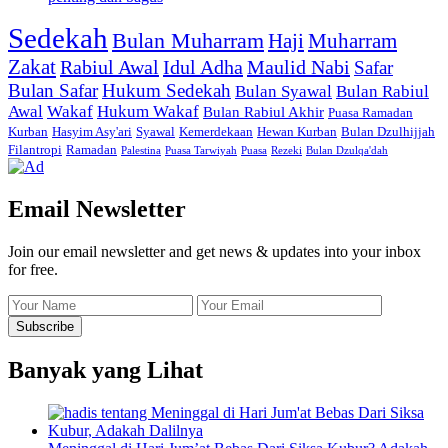
Sedekah
Bulan Muharram
Haji
Muharram
Zakat
Rabiul Awal
Idul Adha
Maulid Nabi
Safar
Bulan Safar
Hukum Sedekah
Bulan Syawal
Bulan Rabiul
Awal
Wakaf
Hukum Wakaf
Bulan Rabiul Akhir
Puasa Ramadan
Kurban
Hasyim Asy'ari
Syawal
Kemerdekaan
Hewan Kurban
Bulan Dzulhijjah
Filantropi
Ramadan
Palestina
Puasa Tarwiyah
Puasa
Rezeki
Bulan Dzulqa'dah
Email Newsletter
Join our email newsletter and get news & updates into your inbox
for free.
Banyak yang Lihat