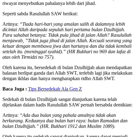
riwayat menyebutkan pahalanya lebih dari jihad.
Seperti sabda Rasulullah SAW berikut:
Artinya:
“Tiada hari-hari yang amalan salih di dalamnya lebih
dicintai Allah daripada sepuluh hari pertama bulan Dzulhijjah.
Para sahabat betanya: Tidak pula jihad di jalan Allah? Rasulullah
menjawab, ”Tidak juga jihad di jalan Allah. Kecuali seorang yang
keluar dengan membawa jiwa dan hartanya dan dia tidak kembali
setelah itu. (meninggal syahid).” (HR Bukhari no 969 dan lafaz di
atas oleh Tirmidzi no 757).
Oleh karena itu, bersedekah di bulan Dzulhijjah akan mendapatkan
balasan berlipat ganda dari Allah SWT, terlebih lagi jika melakukan
dengan ikhlas dan hanya mengharapkan ridho Allah SWT.
Baca Juga :
Tips Bersedekah Ala Gen Z
Sedekah di bulan Dzulhijjah sangat dianjurkan karena telah
dijelaskan dalam hadis Rasulullah SAW pernah bersabda demikian:
Artinya:
“Ada dua bulan yang pahala amalnya tidak akan
berkurang. Keduanya dua bulan hari raya: bulan Ramadan dan
bulan Dzulhijjah.” (HR. Bukhari 1912 dan Muslim 1089).
Oleh karena itu sedekah sangat dianjurkan, karena dapat menjadi