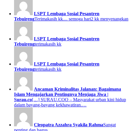
LSPT Lembaga Sosial Pesantren
Tebuireng
Terimakasih kk.... semoga hari2 kk menyenangkan
LSPT Lembaga Sosial Pesantren
Tebuireng
terimakasih kk
LSPT Lembaga Sosial Pesantren
Tebuireng
terimakasih kk
Ancaman Kriminalitas Jalanan: Bagaimana
Islam Mengajarkan Pentingnya Menjaga Jiwa |
Surau.co
[…] SURAU.COO – Masyarakat urban kini hidup
dalam bayang-bayang kekhawatiran.…
Cleopatra Azzahra Syakila Rahma
Sangat
penting dan bagus