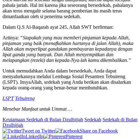
pahala jariah. Hal ini karena jika seseorang bersedekah, pahalanya
akan terus mengalir selama barang pemberian itu masih terus
dimanfaatkan oleh si penerima sedekah.
Dalam Q.S Al-Baqarah ayat 245, Allah SWT berfirman:
Artinya:
“Siapakah yang mau memberi pinjaman kepada Allah,
pinjaman yang baik (menafkahkan hartanya di jalan Allah), maka
Allah akan meperlipat gandakan pembayaran kepadanya dengan
lipat ganda yang banyak. Dan Allah menyempitkan dan
melapangkan (rezeki) dan kepada-Nya-lah kamu dikembalikan.”
Untuk memudahkan Anda dalam bersedekah, Anda dapat
menyalurkannya melalui Lembaga Sosial Pesantren Tebuireng
(LSPT). InsyaAllah, sedekah yang Anda berikan akan disalurkan
kepada orang-orang yang benar-benar membutuhkan.
LSPT
Tebuireng
Menebar Manfaat untuk Ummat …
Keutamaan Sedekah di Bulan Dzulhijjah
Sedekah
Sedekah di Bulan
Dzulhijjah
Tweet on Twitter
Share on Facebook
LinkedIn
Pinterest