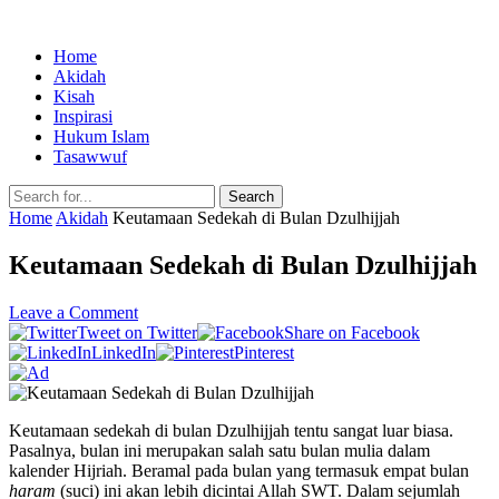
Home
Akidah
Kisah
Inspirasi
Hukum Islam
Tasawwuf
Search
Home
Akidah
Keutamaan Sedekah di Bulan Dzulhijjah
Keutamaan Sedekah di Bulan Dzulhijjah
Leave a Comment
Tweet on Twitter
Share on Facebook
LinkedIn
Pinterest
Keutamaan sedekah di bulan Dzulhijjah tentu sangat luar biasa.
Pasalnya, bulan ini merupakan salah satu bulan mulia dalam
kalender Hijriah. Beramal pada bulan yang termasuk empat bulan
haram
(suci) ini akan lebih dicintai Allah SWT. Dalam sejumlah