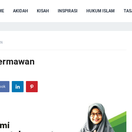
ME
AKIDAH
KISAH
INSPIRASI
HUKUM ISLAM
TA
AN
Dermawan
ook