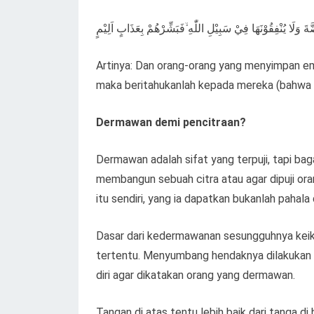
ةَ وَلَا يُنْفِقُوْنَهَا فِيْ سَبِيْلِ اللّٰهِ ۙفَبَشِّرْهُمْ بِعَذَابٍ اَلِيْمٍ
Artinya: Dan orang-orang yang menyimpan em
maka beritahukanlah kepada mereka (bahwa 
Dermawan demi pencitraan?
Dermawan adalah sifat yang terpuji, tapi b
membangun sebuah citra atau agar dipuji or
itu sendiri, yang ia dapatkan bukanlah pahala d
Dasar dari kedermawanan sesungguhnya keikh
tertentu. Menyumbang hendaknya dilakukan d
diri agar dikatakan orang yang dermawan.
Tangan di atas tentu lebih baik dari tanga d