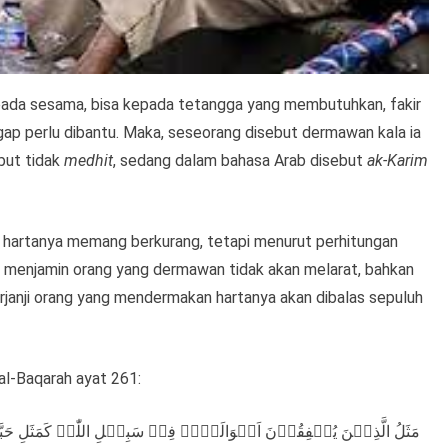
ada sesama, bisa kepada tetangga yang membutuhkan, fakir
ggap perlu dibantu. Maka, seseorang disebut dermawan kala ia
ebut tidak
medhit
, sedang dalam bahasa Arab disebut
ak-Karim
h hartanya memang berkurang, tetapi menurut perhitungan
WT menjamin orang yang dermawan tidak akan melarat, bahkan
janji orang yang mendermakan hartanya akan dibalas sepuluh
 al-Baqarah ayat 261:
مَثَلُ الَّذِیۡنَ یُنۡفِقُوۡنَ اَمۡوَالَہُمۡ فِیۡ سَبِیۡلِ اللّٰہِ کَمَثَلِ حَ