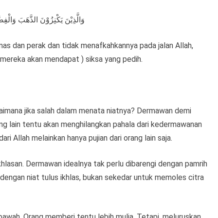
وَالَّذِيْنَ يَكْنِزُوْنَ الذَّهَبَ وَالْفِضَّ
as dan perak dan tidak menafkahkannya pada jalan Allah,
mereka akan mendapat ) siksa yang pedih.
agaimana jika salah dalam menata niatnya? Dermawan demi
ang lain tentu akan menghilangkan pahala dari kedermawanan
ari Allah melainkan hanya pujian dari orang lain saja.
lasan. Dermawan idealnya tak perlu dibarengi dengan pamrih
engan niat tulus ikhlas, bukan sekedar untuk memoles citra
i bawah. Orang memberi tentu lebih mulia. Tetapi, meluruskan