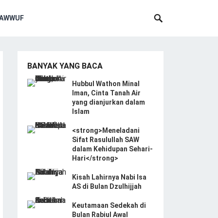
SAWWUF
BANYAK YANG BACA
Hubbul Wathon Minal
Iman, Cinta Tanah Air
yang dianjurkan dalam
Islam
<strong>Meneladani
Sifat Rasulullah SAW
dalam Kehidupan Sehari-
Hari</strong>
Kisah Lahirnya Nabi Isa
AS di Bulan Dzulhijjah
Keutamaan Sedekah di
Bulan Rabiul Awal