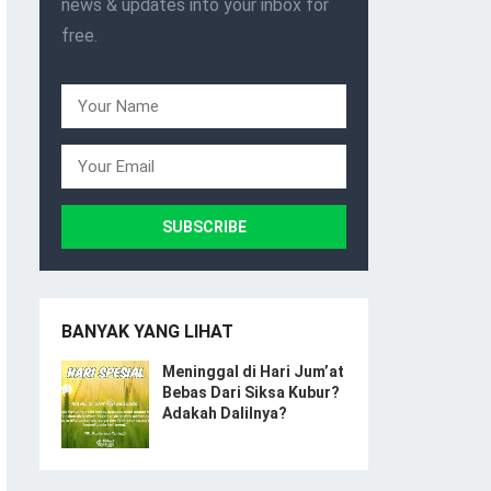
news & updates into your inbox for
free.
BANYAK YANG LIHAT
Meninggal di Hari Jum’at
Bebas Dari Siksa Kubur?
Adakah Dalilnya?