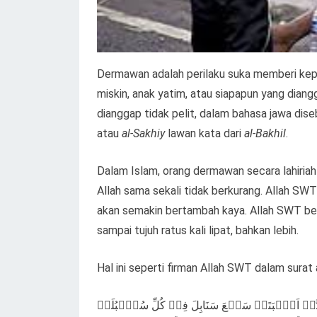
Dermawan adalah perilaku suka memberi kep
miskin, anak yatim, atau siapapun yang dian
dianggap tidak pelit, dalam bahasa jawa dis
atau
al-Sakhiy
lawan kata dari
al-Bakhil
.
Dalam Islam, orang dermawan secara lahiria
Allah sama sekali tidak berkurang. Allah S
akan semakin bertambah kaya. Allah SWT ber
sampai tujuh ratus kali lipat, bahkan lebih.
Hal ini seperti firman Allah SWT dalam surat
بَّۃٍ اَنۡۢبَتَتۡ سَبۡعَ سَنَابِلَ فِیۡ کُلِّ سُنۡۢبُلَۃٍ