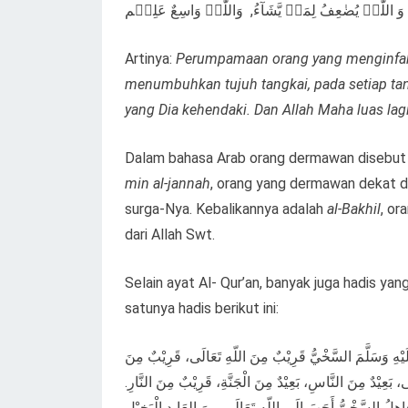
ؕ وَ اللّٰہُ یُضٰعِفُ لِمَنۡ یَّشَآءُ, وَاللّٰہُ وَاسِعٌ عَلِیۡم
Artinya:
Perumpamaan orang yang menginfakkan
menumbuhkan tujuh tangkai, pada setiap tang
yang Dia kehendaki. Dan Allah Maha luas la
Dalam bahasa Arab orang dermawan disebu
min al-jannah
, orang yang dermawan dekat 
surga-Nya. Kebalikannya adalah
al-Bakhil
, or
dari Allah Swt.
Selain ayat Al- Qur’an, banyak juga hadis 
satunya hadis berikut ini:
ْهِ وَسَلَّمَ السَّخْيُّ قَرِيْبٌ مِنَ اللّهِ تَعَالَى، قَرِيْبٌ مِنَ
لَى، بَعِيْدٌ مِنَ النَّاسِ، بَعِيْدٌ مِنَ الْجَنَّةِ، قَرِيْبٌ مِنَ النَّارِ
َاهِلُ السَّخْيُّ أَحَبَ إِلَى اللّهِ تَعَالَى مِنَ العَابِدِ الْبَخِيْل