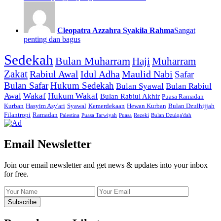
Cleopatra Azzahra Syakila Rahma
Sangat
penting dan bagus
Sedekah
Bulan Muharram
Haji
Muharram
Zakat
Rabiul Awal
Idul Adha
Maulid Nabi
Safar
Bulan Safar
Hukum Sedekah
Bulan Syawal
Bulan Rabiul
Awal
Wakaf
Hukum Wakaf
Bulan Rabiul Akhir
Puasa Ramadan
Kurban
Hasyim Asy'ari
Syawal
Kemerdekaan
Hewan Kurban
Bulan Dzulhijjah
Filantropi
Ramadan
Palestina
Puasa Tarwiyah
Puasa
Rezeki
Bulan Dzulqa'dah
Email Newsletter
Join our email newsletter and get news & updates into your inbox
for free.