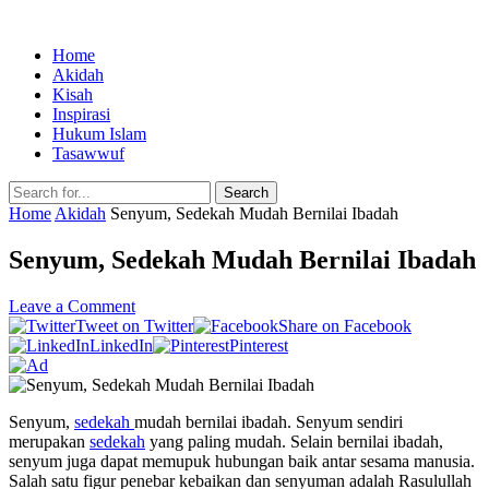
Home
Akidah
Kisah
Inspirasi
Hukum Islam
Tasawwuf
Search
Home
Akidah
Senyum, Sedekah Mudah Bernilai Ibadah
Senyum, Sedekah Mudah Bernilai Ibadah
Leave a Comment
Tweet on Twitter
Share on Facebook
LinkedIn
Pinterest
Senyum,
sedekah
mudah bernilai ibadah. Senyum sendiri
merupakan
sedekah
yang paling mudah. Selain bernilai ibadah,
senyum juga dapat memupuk hubungan baik antar sesama manusia.
Salah satu figur penebar kebaikan dan senyuman adalah Rasulullah