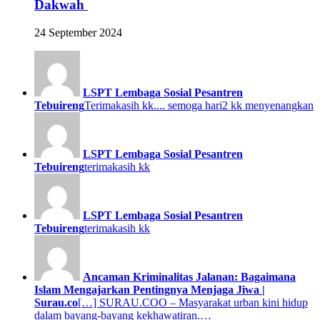
Dakwah
24 September 2024
LSPT Lembaga Sosial Pesantren
Tebuireng
Terimakasih kk.... semoga hari2 kk menyenangkan
LSPT Lembaga Sosial Pesantren
Tebuireng
terimakasih kk
LSPT Lembaga Sosial Pesantren
Tebuireng
terimakasih kk
Ancaman Kriminalitas Jalanan: Bagaimana
Islam Mengajarkan Pentingnya Menjaga Jiwa |
Surau.co
[…] SURAU.COO – Masyarakat urban kini hidup
dalam bayang-bayang kekhawatiran.…