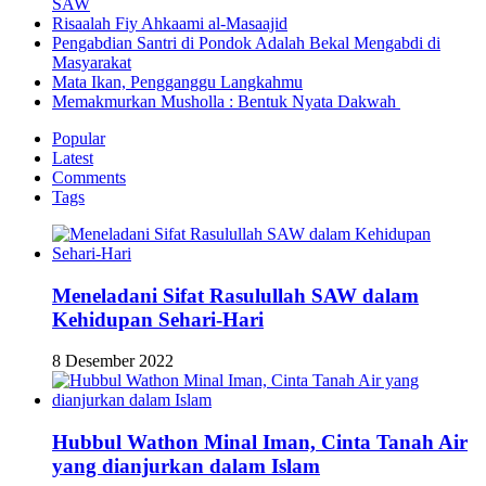
SAW
Risaalah Fiy Ahkaami al-Masaajid
Pengabdian Santri di Pondok Adalah Bekal Mengabdi di
Masyarakat
Mata Ikan, Pengganggu Langkahmu
Memakmurkan Musholla : Bentuk Nyata Dakwah
Popular
Latest
Comments
Tags
Meneladani Sifat Rasulullah SAW dalam
Kehidupan Sehari-Hari
8 Desember 2022
Hubbul Wathon Minal Iman, Cinta Tanah Air
yang dianjurkan dalam Islam