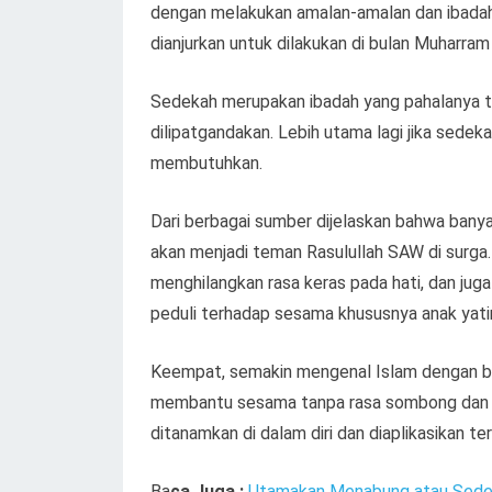
dengan melakukan amalan-amalan dan ibadah-
dianjurkan untuk dilakukan di bulan Muharra
Sedekah merupakan ibadah yang pahalanya ta
dilipatgandakan. Lebih utama lagi jika sedek
membutuhkan.
Dari berbagai sumber dijelaskan bahwa bany
akan menjadi teman Rasulullah SAW di surga.
menghilangkan rasa keras pada hati, dan jug
peduli terhadap sesama khususnya anak yatim
Keempat, semakin mengenal Islam dengan bai
membantu sesama tanpa rasa sombong dan riy
ditanamkan di dalam diri dan diaplikasikan te
Ba
ca Juga :
Utamakan Menabung atau Sed