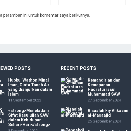
a peramban ini untuk komentar saya berikutnya.
IEWED POSTS
RECENT POSTS
Hubbul Wathon Minal
Kemandirian dan
Iman, Cinta Tanah Air
Kemapanan
yang dianjurkan dalam
Hadraturrasul
Islam
Muhammad SAW
11 September 2022
27 September 2024
<strong>Meneladani
Risaalah Fiy Ahkaami
Sifat Rasulullah SAW
al-Masaajid
dalam Kehidupan
26 September 2024
Sehari-Hari</strong>
8 Desember 2022