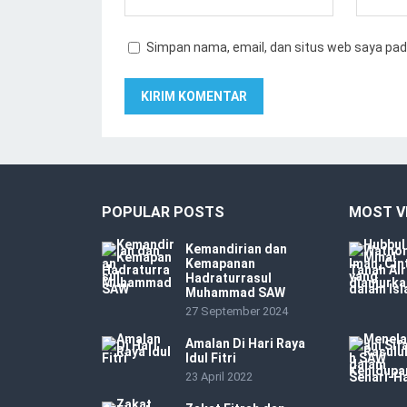
Simpan nama, email, dan situs web saya pad
POPULAR POSTS
MOST V
Kemandirian dan
Kemapanan
Hadraturrasul
Muhammad SAW
27 September 2024
Amalan Di Hari Raya
Idul Fitri
23 April 2022