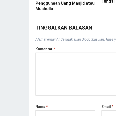
Fungsi
Penggunaan Uang Masjid atau
Musholla
TINGGALKAN BALASAN
Alamat email Anda tidak akan dipublikasikan.
Ruas y
Komentar
*
Nama
*
Email
*