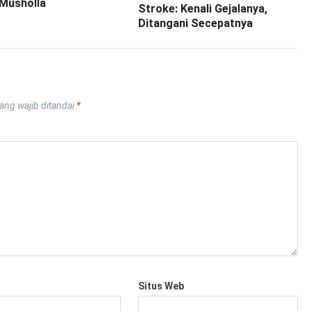
 Musholla
Stroke: Kenali Gejalanya,
Ditangani Secepatnya
ang wajib ditandai
*
Situs Web