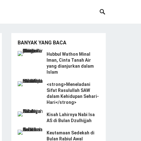
BANYAK YANG BACA
Hubbul Wathon Minal
Iman, Cinta Tanah Air
yang dianjurkan dalam
Islam
<strong>Meneladani
Sifat Rasulullah SAW
dalam Kehidupan Sehari-
Hari</strong>
Kisah Lahirnya Nabi Isa
AS di Bulan Dzulhijjah
Keutamaan Sedekah di
Bulan Rabiul Awal