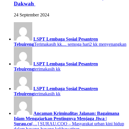
Dakwah
24 September 2024
LSPT Lembaga Sosial Pesantren
Tebuireng
Terimakasih kk.... semoga hari2 kk menyenangkan
LSPT Lembaga Sosial Pesantren
Tebuireng
terimakasih kk
LSPT Lembaga Sosial Pesantren
Tebuireng
terimakasih kk
Ancaman Kriminalitas Jalanan: Bagaimana
Islam Mengajarkan Pentingnya Menjaga Jiwa |
Surau.co
[…] SURAU.COO – Masyarakat urban kini hidup
dalam bayang-bayang kekhawatiran.…