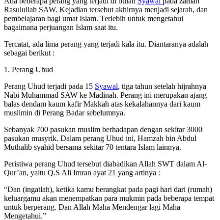
Ada beberapa perang yang terjadi di bulan
Syawal
pada zaman
Rasulullah SAW. Kejadian tersebut akhirnya menjadi sejarah, dan
pembelajaran bagi umat Islam. Terlebih untuk mengetahui
bagaimana perjuangan Islam saat itu.
Tercatat, ada lima perang yang terjadi kala itu. Diantaranya adalah
sebagai berikut :
1. Perang Uhud
Perang Uhud terjadi pada 15
Syawal
, tiga tahun setelah hijrahnya
Nabi Muhammad SAW ke Madinah. Perang ini merupakan ajang
balas dendam kaum kafir Makkah atas kekalahannya dari kaum
muslimin di Perang Badar sebelumnya.
Sebanyak 700 pasukan muslim berhadapan dengan sekitar 3000
pasukan musyrik. Dalam perang Uhud ini, Hamzah bin Abdul
Muthalib syahid bersama sekitar 70 tentara Islam lainnya.
Peristiwa perang Uhud tersebut diabadikan Allah SWT dalam Al-
Qur’an, yaitu Q.S Ali Imran ayat 21 yang artinya :
“Dan (ingatlah), ketika kamu berangkat pada pagi hari dari (rumah)
keluargamu akan menempatkan para mukmin pada beberapa tempat
untuk berperang. Dan Allah Maha Mendengar lagi Maha
Mengetahui.”