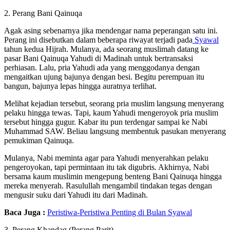
2. Perang Bani Qainuqa
Agak asing sebenarnya jika mendengar nama peperangan satu ini.
Perang ini disebutkan dalam beberapa riwayat terjadi pada
Syawal
tahun kedua Hijrah. Mulanya, ada seorang muslimah datang ke
pasar Bani Qainuqa Yahudi di Madinah untuk bertransaksi
perhiasan. Lalu, pria Yahudi ada yang menggodanya dengan
mengaitkan ujung bajunya dengan besi. Begitu perempuan itu
bangun, bajunya lepas hingga auratnya terlihat.
Melihat kejadian tersebut, seorang pria muslim langsung menyerang
pelaku hingga tewas. Tapi, kaum Yahudi mengeroyok pria muslim
tersebut hingga gugur. Kabar itu pun terdengar sampai ke Nabi
Muhammad SAW. Beliau langsung membentuk pasukan menyerang
pemukiman Qainuqa.
Mulanya, Nabi meminta agar para Yahudi menyerahkan pelaku
pengeroyokan, tapi permintaan itu tak digubris. Akhirnya, Nabi
bersama kaum muslimin mengepung benteng Bani Qainuqa hingga
mereka menyerah. Rasulullah mengambil tindakan tegas dengan
mengusir suku dari Yahudi itu dari Madinah.
Baca Juga :
Peristiwa-Peristiwa Penting di Bulan Syawal
3. Perang Khandaq (Perang Parit)