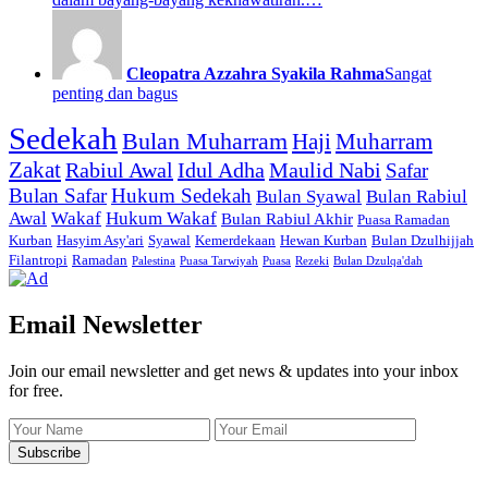
Cleopatra Azzahra Syakila Rahma
Sangat
penting dan bagus
Sedekah
Bulan Muharram
Haji
Muharram
Zakat
Rabiul Awal
Idul Adha
Maulid Nabi
Safar
Bulan Safar
Hukum Sedekah
Bulan Syawal
Bulan Rabiul
Awal
Wakaf
Hukum Wakaf
Bulan Rabiul Akhir
Puasa Ramadan
Kurban
Hasyim Asy'ari
Syawal
Kemerdekaan
Hewan Kurban
Bulan Dzulhijjah
Filantropi
Ramadan
Palestina
Puasa Tarwiyah
Puasa
Rezeki
Bulan Dzulqa'dah
Email Newsletter
Join our email newsletter and get news & updates into your inbox
for free.