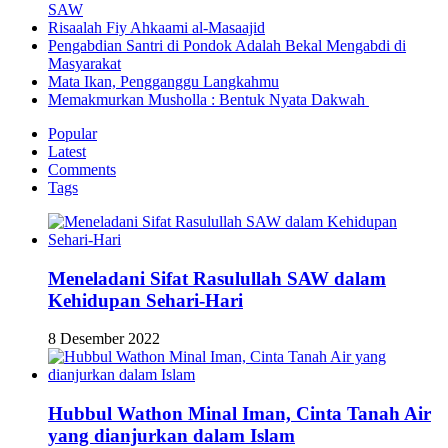
SAW
Risaalah Fiy Ahkaami al-Masaajid
Pengabdian Santri di Pondok Adalah Bekal Mengabdi di
Masyarakat
Mata Ikan, Pengganggu Langkahmu
Memakmurkan Musholla : Bentuk Nyata Dakwah
Popular
Latest
Comments
Tags
Meneladani Sifat Rasulullah SAW dalam
Kehidupan Sehari-Hari
8 Desember 2022
Hubbul Wathon Minal Iman, Cinta Tanah Air
yang dianjurkan dalam Islam