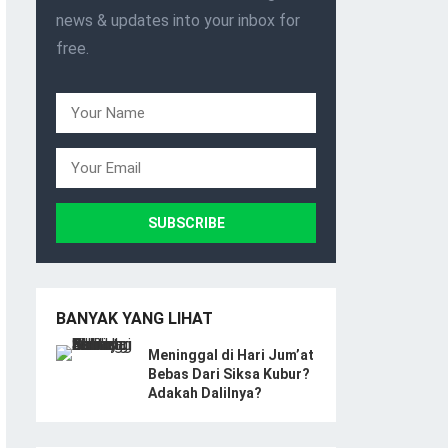
news & updates into your inbox for
free.
BANYAK YANG LIHAT
Meninggal di Hari Jum’at
Bebas Dari Siksa Kubur?
Adakah Dalilnya?