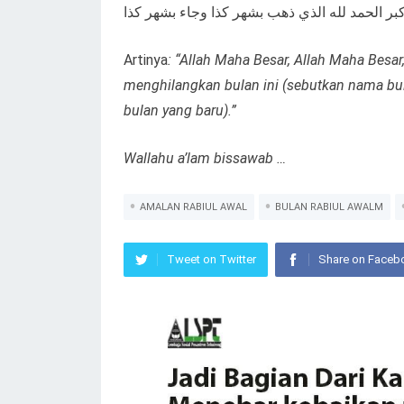
ه اكبر الحمد لله الذي ذهب بشهر كذا وجاء بشهر كذا
Artinya
: “Allah Maha Besar, Allah Maha Besar,
menghilangkan bulan ini (sebutkan nama bu
bulan yang baru).”
Wallahu a’lam bissawab …
AMALAN RABIUL AWAL
BULAN RABIUL AWALM
Tweet on Twitter
Share on Faceb