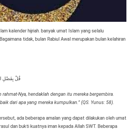
am kalender hijriah. banyak umat Islam yang selalu
 Bagaimana tidak, bulan Rabiul Awal merupakan bulan kelahiran
قُلْ بِفَضْلِ اللّ
an rahmat-Nya, hendaklah dengan itu mereka bergembira.
 baik dari apa yang mereka kumpulkan.” (QS. Yunus: 58).
rsebut, ada beberapa amalan yang dapat dilakukan oleh umat
 rasul dan bukti kuatnya iman kepada Allah SWT. Beberapa