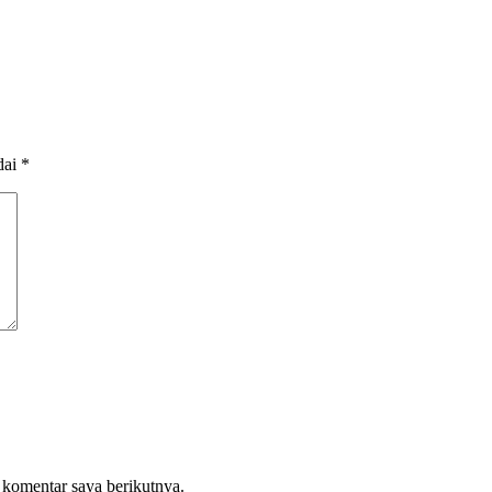
dai
*
 komentar saya berikutnya.