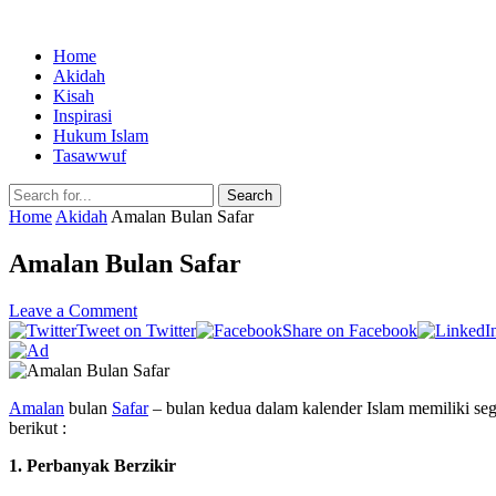
Home
Akidah
Kisah
Inspirasi
Hukum Islam
Tasawwuf
Search
Home
Akidah
Amalan Bulan Safar
Amalan Bulan Safar
Leave a Comment
Tweet on Twitter
Share on Facebook
Amalan
bulan
Safar
– bulan kedua dalam kalender Islam memiliki seg
berikut :
1. Perbanyak Berzikir