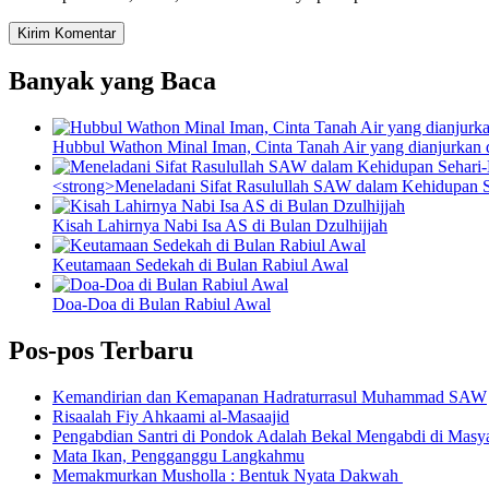
Banyak yang Baca
Hubbul Wathon Minal Iman, Cinta Tanah Air yang dianjurkan 
<strong>Meneladani Sifat Rasulullah SAW dalam Kehidupan S
Kisah Lahirnya Nabi Isa AS di Bulan Dzulhijjah
Keutamaan Sedekah di Bulan Rabiul Awal
Doa-Doa di Bulan Rabiul Awal
Pos-pos Terbaru
Kemandirian dan Kemapanan Hadraturrasul Muhammad SAW
Risaalah Fiy Ahkaami al-Masaajid
Pengabdian Santri di Pondok Adalah Bekal Mengabdi di Masy
Mata Ikan, Pengganggu Langkahmu
Memakmurkan Musholla : Bentuk Nyata Dakwah