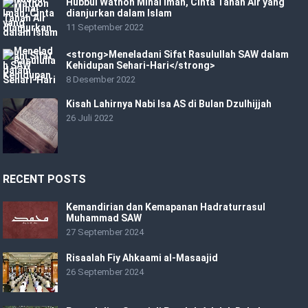
Hubbul Wathon Minal Iman, Cinta Tanah Air yang
dianjurkan dalam Islam
11 September 2022
<strong>Meneladani Sifat Rasulullah SAW dalam
Kehidupan Sehari-Hari</strong>
8 Desember 2022
Kisah Lahirnya Nabi Isa AS di Bulan Dzulhijjah
26 Juli 2022
RECENT POSTS
Kemandirian dan Kemapanan Hadraturrasul
Muhammad SAW
27 September 2024
Risaalah Fiy Ahkaami al-Masaajid
26 September 2024