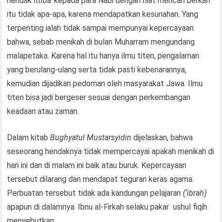
hendak
ittiba’
kepada para Nabi dengan niat mencari berkah
itu tidak apa-apa, karena mendapatkan kesunahan. Yang
terpenting ialah tidak sampai mempunyai kepercayaan
bahwa, sebab menikah di bulan Muharram mengundang
malapetaka. Karena hal itu hanya ilmu titen, pengalaman
yang berulang-ulang serta tidak pasti kebenarannya,
kemudian dijadikan pedoman oleh masyarakat Jawa. Ilmu
titen bisa jadi bergeser sesuai dengan perkembangan
keadaan atau zaman.
Dalam kitab
Bughyatul Mustarsyidin
dijelaskan, bahwa
seseorang hendaknya tidak mempercayai apakah menikah di
hari ini dan di malam ini baik atau buruk. Kepercayaan
tersebut dilarang dan mendapat teguran keras agama.
Perbuatan tersebut tidak ada kandungan pelajaran
(‘ibrah)
apapun di dalamnya. Ibnu al-Firkah selaku pakar ushul fiqih
menyebutkan: