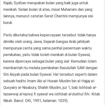
Rajab, Sya’ban merupakan bulan yang baik juga untuk
menikah. Selain bulan di atas, misal Muharram dan yang
lainnya, menurut catatan Serat Chentini mempunyai sisi
buruk.
Perlu diketahui bahwa kepercayaan tersebut tidak hanya
dimiliki oleh orang Jawa, Sejarah bangsa Arab jahiliyah
mempunyai cerita yang sama perihal penentuan waktu
pernikahan, yaitu tidak boleh menikah di bulan Syawal,
karena dipercaya sebagai bulan yang sial. Kemudian Islam
membantah itu melalui pernikahan Rasulullah SAW dengan
Siti Aisyah pada bulan Syawal. Hal tersebut seperti dalam
sebuah hadits Imam Abi al-Husain Muslim bin al-Hajjaj al-
Qusyairy al-Nisabury, Shahih Muslim, juz 1, bab
Istihbab al-
tazawwaj al-tazwij fi syawal wa istihbab al-dukhul fihi.
Kitab
Nikah. Bairut: DKI, 1991, halaman: 1039).