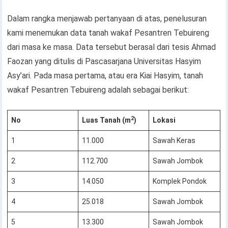
Dalam rangka menjawab pertanyaan di atas, penelusuran
kami menemukan data tanah wakaf Pesantren Tebuireng
dari masa ke masa. Data tersebut berasal dari tesis Ahmad
Faozan yang ditulis di Pascasarjana Universitas Hasyim
Asy’ari. Pada masa pertama, atau era Kiai Hasyim, tanah
wakaf Pesantren Tebuireng adalah sebagai berikut:
2
No
Luas Tanah (
m
)
Lokasi
1
11.000
Sawah Keras
2
112.700
Sawah Jombok
3
14.050
Komplek Pondok
4
25.018
Sawah Jombok
5
13.300
Sawah Jombok