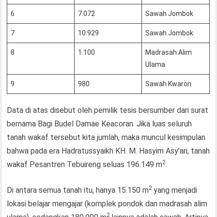
6
7.072
Sawah Jombok
7
10.929
Sawah Jombok
8
1.100
Madrasah Alim
Ulama
9
980
Sawah Kwaron
Data di atas disebut oleh pemilik tesis bersumber dari surat
bernama Bagi Budel Damae Keacoran. Jika luas seluruh
tanah wakaf tersebut kita jumlah, maka muncul kesimpulan
bahwa pada era Hadratussyaikh KH. M. Hasyim Asy’ari, tanah
2
wakaf Pesantren Tebuireng seluas 196.149 m
.
2
Di antara semua tanah itu, hanya 15.150 m
yang menjadi
lokasi belajar mengajar (komplek pondok dan madrasah alim
2