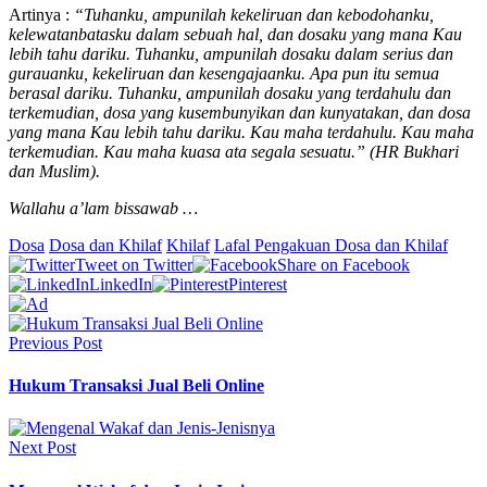
Artinya :
“Tuhanku, ampunilah kekeliruan dan kebodohanku,
kelewatanbatasku dalam sebuah hal, dan dosaku yang mana Kau
lebih tahu dariku. Tuhanku, ampunilah dosaku dalam serius dan
gurauanku, kekeliruan dan kesengajaanku. Apa pun itu semua
berasal dariku. Tuhanku, ampunilah dosaku yang terdahulu dan
terkemudian, dosa yang kusembunyikan dan kunyatakan, dan dosa
yang mana Kau lebih tahu dariku. Kau maha terdahulu. Kau maha
terkemudian. Kau maha kuasa ata segala sesuatu.” (HR Bukhari
dan Muslim).
Wallahu a’lam bissawab …
Dosa
Dosa dan Khilaf
Khilaf
Lafal Pengakuan Dosa dan Khilaf
Tweet on Twitter
Share on Facebook
LinkedIn
Pinterest
Previous Post
Hukum Transaksi Jual Beli Online
Next Post