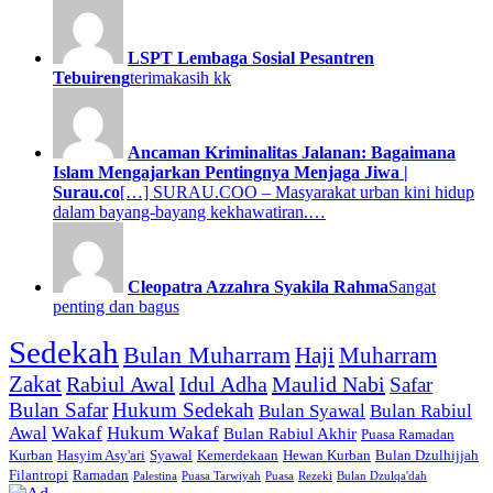
LSPT Lembaga Sosial Pesantren
Tebuireng
terimakasih kk
Ancaman Kriminalitas Jalanan: Bagaimana
Islam Mengajarkan Pentingnya Menjaga Jiwa |
Surau.co
[…] SURAU.COO – Masyarakat urban kini hidup
dalam bayang-bayang kekhawatiran.…
Cleopatra Azzahra Syakila Rahma
Sangat
penting dan bagus
Sedekah
Bulan Muharram
Haji
Muharram
Zakat
Rabiul Awal
Idul Adha
Maulid Nabi
Safar
Bulan Safar
Hukum Sedekah
Bulan Syawal
Bulan Rabiul
Awal
Wakaf
Hukum Wakaf
Bulan Rabiul Akhir
Puasa Ramadan
Kurban
Hasyim Asy'ari
Syawal
Kemerdekaan
Hewan Kurban
Bulan Dzulhijjah
Filantropi
Ramadan
Palestina
Puasa Tarwiyah
Puasa
Rezeki
Bulan Dzulqa'dah