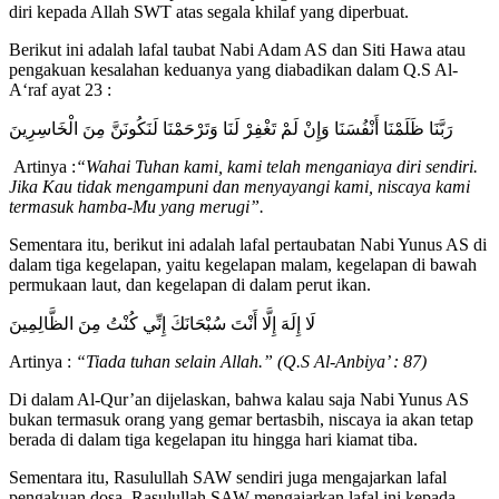
diri kepada Allah SWT atas segala khilaf yang diperbuat.
Berikut ini adalah lafal taubat Nabi Adam AS dan Siti Hawa atau
pengakuan kesalahan keduanya yang diabadikan dalam Q.S Al-
A‘raf ayat 23 :
رَبَّنَا ظَلَمْنَا أَنْفُسَنَا وَإِنْ لَمْ تَغْفِرْ لَنَا وَتَرْحَمْنَا لَنَكُونَنَّ مِنَ الْخَاسِرِينَ
Artinya :
“Wahai Tuhan kami, kami telah menganiaya diri sendiri.
Jika Kau tidak mengampuni dan menyayangi kami, niscaya kami
termasuk hamba-Mu yang merugi”.
Sementara itu, berikut ini adalah lafal pertaubatan Nabi Yunus AS di
dalam tiga kegelapan, yaitu kegelapan malam, kegelapan di bawah
permukaan laut, dan kegelapan di dalam perut ikan.
لَا إِلَهَ إِلَّا أَنْتَ سُبْحَانَكَ إِنِّي كُنْتُ مِنَ الظَّالِمِينَ
Artinya :
“Tiada tuhan selain Allah.” (Q.S Al-Anbiya’ : 87)
Di dalam Al-Qur’an dijelaskan, bahwa kalau saja Nabi Yunus AS
bukan termasuk orang yang gemar bertasbih, niscaya ia akan tetap
berada di dalam tiga kegelapan itu hingga hari kiamat tiba.
Sementara itu, Rasulullah SAW sendiri juga mengajarkan lafal
pengakuan dosa. Rasulullah SAW mengajarkan lafal ini kepada