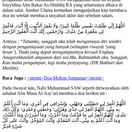
Sayyidina Abu Bakar As-Shiddiq RA yang seharusnya dibaca di
dalam salat. Jumhur Ulama kemudian menganjurkan kita membaca
doa ini setelah membaca tasyahud akhir dan sebelum salam.
اَللَّهُمَّ إِنِّي ظَلَمْتُ نَفْسِي ظُلْمًا كَثِيرًا, وَلَا يَغْفِرُ اَلذُّنُوبَ إِلَّا أَنْتَ, فَاغْفِرْ
لِي مَغْفِرَةً مِنْ عِنْدِكَ, وَارْحَمْنِي, إِنَّكَ أَنْتَ اَلْغَفُورُ اَلرَّحِيمُ
Artinya :
“Tuhanku, sungguh aku telah menganiaya diri sendiri
dengan penganiayaan yang banyak (sebagian riwayat ‘yang
besar’). Tiada yang dapat mengampuninya kecuali Engkau.
Anugerahkanlah ampunan dari sisi-Mu. Rahmatilah aku. Sungguh,
Kau maha pengampun, lagi maha penyayang. (HR Bukhari dan
Muslim)
.
Baca Juga :
<strong>Doa Mohon Ampunan</strong>
Pada riwayat lain, Nabi Muhammad SAW seperti diriwayatkan oleh
sahabat Abu Musa Al-Asy‘ari membaca doa berikut ini :
اَللَّهُمَّ اغْفِرْ لِي خَطِيْئَتِي وَجَهْلِي، وَإِسْرَافِي فِي أَمْرِي، وَمَا أَنْتَ أَعْلَمُ
بِهِ مِنِّي، اَللَّهُمَّ اغْفِرْ لِي جِدِّي وَهَزْلِي؛ وَخَطَئِي وَعَمْدِي؛ وَكُلُّ ذَلِكَ
عِنْدِي، اَللَّهُمَّ اغْفِرْ لِي مَا قَدَّمْتُ وَمَا أَخَّرْتُ، وَمَا أَسْرَرْتُ وَمَا أَعْلَنْتُ،
وَمَا أَنْتَ أَعْلَمُ بِهِ مِنِّي، أَنْتَ المُقَدِّمُ، وَأَنْتَ المُؤَخِّرُ، وَأَنْتَ عَلَى كُلِّ
شَيْءٍ قَدِيْرٌ