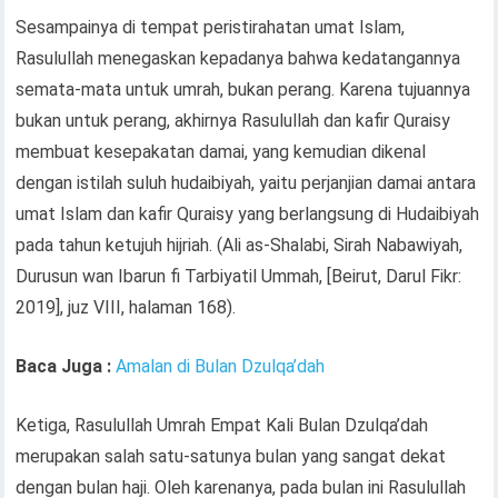
Sesampainya di tempat peristirahatan umat Islam,
Rasulullah menegaskan kepadanya bahwa kedatangannya
semata-mata untuk umrah, bukan perang. Karena tujuannya
bukan untuk perang, akhirnya Rasulullah dan kafir Quraisy
membuat kesepakatan damai, yang kemudian dikenal
dengan istilah suluh hudaibiyah, yaitu perjanjian damai antara
umat Islam dan kafir Quraisy yang berlangsung di Hudaibiyah
pada tahun ketujuh hijriah. (Ali as-Shalabi, Sirah Nabawiyah,
Durusun wan Ibarun fi Tarbiyatil Ummah, [Beirut, Darul Fikr:
2019], juz VIII, halaman 168).
Baca Juga :
Amalan di Bulan Dzulqa’dah
Ketiga, Rasulullah Umrah Empat Kali Bulan Dzulqa’dah
merupakan salah satu-satunya bulan yang sangat dekat
dengan bulan haji. Oleh karenanya, pada bulan ini Rasulullah