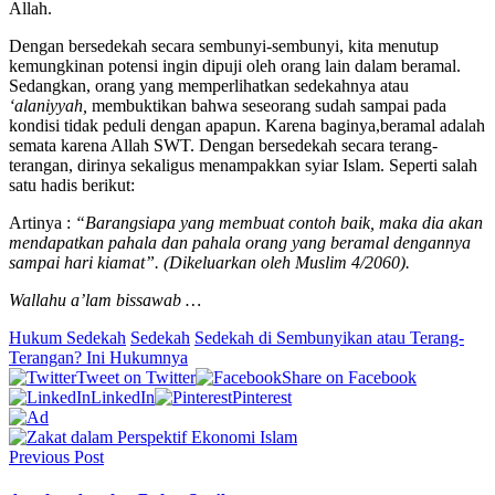
Allah.
Dengan bersedekah secara sembunyi-sembunyi, kita menutup
kemungkinan potensi ingin dipuji oleh orang lain dalam beramal.
Sedangkan, orang yang memperlihatkan sedekahnya atau
‘alaniyyah,
membuktikan bahwa seseorang sudah sampai pada
kondisi tidak peduli dengan apapun. Karena baginya,beramal adalah
semata karena Allah SWT. Dengan bersedekah secara terang-
terangan, dirinya sekaligus menampakkan syiar Islam. Seperti salah
satu hadis berikut:
Artinya :
“Barangsiapa yang membuat contoh baik, maka dia akan
mendapatkan pahala dan pahala orang yang beramal dengannya
sampai hari kiamat”. (Dikeluarkan oleh Muslim 4/2060).
Wallahu a’lam bissawab …
Hukum Sedekah
Sedekah
Sedekah di Sembunyikan atau Terang-
Terangan? Ini Hukumnya
Tweet on Twitter
Share on Facebook
LinkedIn
Pinterest
Previous Post