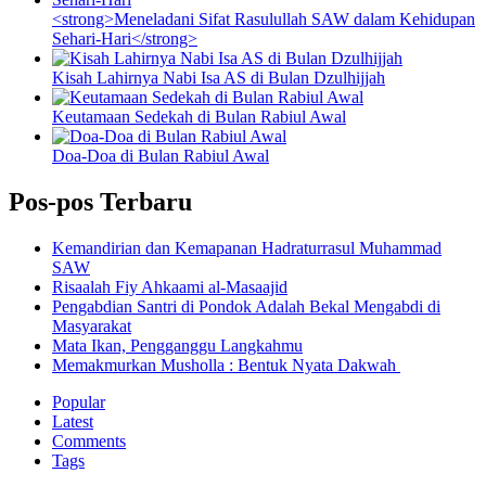
<strong>Meneladani Sifat Rasulullah SAW dalam Kehidupan
Sehari-Hari</strong>
Kisah Lahirnya Nabi Isa AS di Bulan Dzulhijjah
Keutamaan Sedekah di Bulan Rabiul Awal
Doa-Doa di Bulan Rabiul Awal
Pos-pos Terbaru
Kemandirian dan Kemapanan Hadraturrasul Muhammad
SAW
Risaalah Fiy Ahkaami al-Masaajid
Pengabdian Santri di Pondok Adalah Bekal Mengabdi di
Masyarakat
Mata Ikan, Pengganggu Langkahmu
Memakmurkan Musholla : Bentuk Nyata Dakwah
Popular
Latest
Comments
Tags