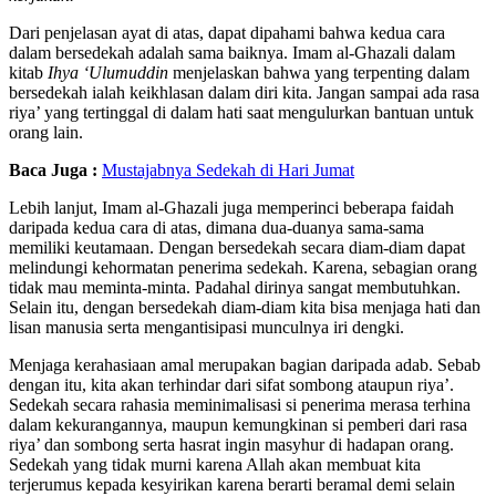
Dari penjelasan ayat di atas, dapat dipahami bahwa kedua cara
dalam bersedekah adalah sama baiknya. Imam al-Ghazali dalam
kitab
Ihya ‘Ulumuddin
menjelaskan bahwa yang terpenting dalam
bersedekah ialah keikhlasan dalam diri kita. Jangan sampai ada rasa
riya’ yang tertinggal di dalam hati saat mengulurkan bantuan untuk
orang lain.
Baca Juga :
Mustajabnya Sedekah di Hari Jumat
Lebih lanjut, Imam al-Ghazali juga memperinci beberapa faidah
daripada kedua cara di atas, dimana dua-duanya sama-sama
memiliki keutamaan. Dengan bersedekah secara diam-diam dapat
melindungi kehormatan penerima sedekah. Karena, sebagian orang
tidak mau meminta-minta. Padahal dirinya sangat membutuhkan.
Selain itu, dengan bersedekah diam-diam kita bisa menjaga hati dan
lisan manusia serta mengantisipasi munculnya iri dengki.
Menjaga kerahasiaan amal merupakan bagian daripada adab. Sebab
dengan itu, kita akan terhindar dari sifat sombong ataupun riya’.
Sedekah secara rahasia meminimalisasi si penerima merasa terhina
dalam kekurangannya, maupun kemungkinan si pemberi dari rasa
riya’ dan sombong serta hasrat ingin masyhur di hadapan orang.
Sedekah yang tidak murni karena Allah akan membuat kita
terjerumus kepada kesyirikan karena berarti beramal demi selain