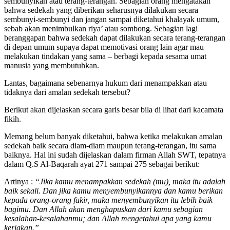
sembunyikan atau terang-terangan. Sebagian orang mengatakan
bahwa sedekah yang diberikan seharusnya dilakukan secara
sembunyi-sembunyi dan jangan sampai diketahui khalayak umum,
sebab akan menimbulkan riya’ atau sombong. Sebagian lagi
beranggapan bahwa sedekah dapat dilakukan secara terang-terangan
di depan umum supaya dapat memotivasi orang lain agar mau
melakukan tindakan yang sama – berbagi kepada sesama umat
manusia yang membutuhkan.
Lantas, bagaimana sebenarnya hukum dari menampakkan atau
tidaknya dari amalan sedekah tersebut?
Berikut akan dijelaskan secara garis besar bila di lihat dari kacamata
fikih.
Memang belum banyak diketahui, bahwa ketika melakukan amalan
sedekah baik secara diam-diam maupun terang-terangan, itu sama
baiknya. Hal ini sudah dijelaskan dalam firman Allah SWT, tepatnya
dalam Q.S Al-Baqarah ayat 271 sampai 275 sebagai berikut:
Artinya :
“Jika kamu menampakkan sedekah (mu), maka itu adalah
baik sekali. Dan jika kamu menyembunyikannya dan kamu berikan
kepada orang-orang fakir, maka menyembunyikan itu lebih baik
bagimu. Dan Allah akan menghapuskan dari kamu sebagian
kesalahan-kesalahanmu; dan Allah mengetahui apa yang kamu
kerjakan.”