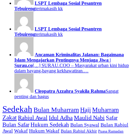
LSPT Lembaga Sosial Pesantren
Tebuireng
terimakasih kk
LSPT Lembaga Sosial Pesantren
Tebuireng
terimakasih kk
Ancaman Kriminalitas Jalanan: Bagaimana
Islam Mengajarkan Pentingnya Menjaga Jiwa |
Surau.co
[…] SURAU.COO – Masyarakat urban kini hidup
dalam bayang-bayang kekhawatiran.…
Cleopatra Azzahra Syakila Rahma
Sangat
penting dan bagus
Sedekah
Bulan Muharram
Haji
Muharram
Zakat
Rabiul Awal
Idul Adha
Maulid Nabi
Safar
Bulan Safar
Hukum Sedekah
Bulan Syawal
Bulan Rabiul
Awal
Wakaf
Hukum Wakaf
Bulan Rabiul Akhir
Puasa Ramadan