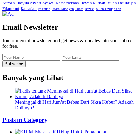
Kurban
Hasyim Asy'ari
Syawal
Kemerdekaan
Hewan Kurban
Bulan Dzulhijjah
Filantropi
Ramadan
Palestina
Puasa Tarwiyah
Puasa
Rezeki
Bulan Dzulqa'dah
Email Newsletter
Join our email newsletter and get news & updates into your inbox
for free.
Banyak yang Lihat
Meninggal di Hari Jum’at Bebas Dari Siksa Kubur? Adakah
Dalilnya?
Posts in Category