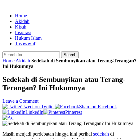
Home
Akidah
Kisah
Inspirasi
Hukum Islam
Tasawwuf
Search
Home
Akidah
Sedekah di Sembunyikan atau Terang-Terangan?
Ini Hukumnya
Sedekah di Sembunyikan atau Terang-
Terangan? Ini Hukumnya
Leave a Comment
Tweet on Twitter
Share on Facebook
LinkedIn
Pinterest
Masih menjadi perdebatan hingga kini perihal
sedekah
di