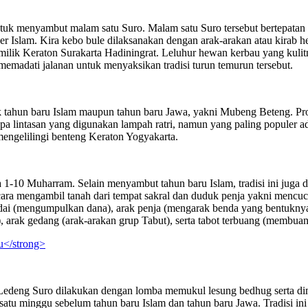
untuk menyambut malam satu Suro. Malam satu Suro tersebut bertepata
er Islam. Kira kebo bule dilaksanakan dengan arak-arakan atau kirab
milik Keraton Surakarta Hadiningrat. Leluhur hewan kerbau yang kul
emadati jalanan untuk menyaksikan tradisi turun temurun tersebut.
k tahun baru Islam maupun tahun baru Jawa, yakni Mubeng Beteng. Pros
intasan yang digunakan lampah ratri, namun yang paling populer ada
 mengelilingi benteng Keraton Yogyakarta.
pada 1-10 Muharram. Selain menyambut tahun baru Islam, tradisi ini 
ara mengambil tanah dari tempat sakral dan duduk penja yakni mencuci 
adai (mengumpulkan dana), arak penja (mengarak benda yang bentuknya
, arak gedang (arak-arakan grup Tabut), serta tabot terbuang (membuan
u</strong>
 Ledeng Suro dilakukan dengan lomba memukul lesung bedhug serta dimer
 satu minggu sebelum tahun baru Islam dan tahun baru Jawa. Tradisi in