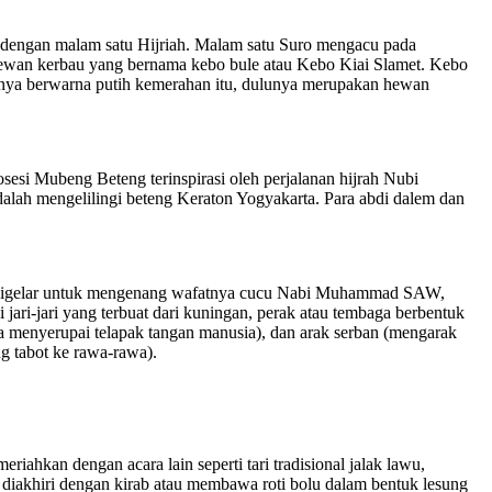
n dengan malam satu Hijriah. Malam satu Suro mengacu pada
 hewan kerbau yang bernama kebo bule atau Kebo Kiai Slamet. Kebo
itnya berwarna putih kemerahan itu, dulunya merupakan hewan
esi Mubeng Beteng terinspirasi oleh perjalanan hijrah Nubi
lah mengelilingi beteng Keraton Yogyakarta. Para abdi dalem dan
juga digelar untuk mengenang wafatnya cucu Nabi Muhammad SAW,
jari-jari yang terbuat dari kuningan, perak atau tembaga berbentuk
 menyerupai telapak tangan manusia), dan arak serban (mengarak
g tabot ke rawa-rawa).
iahkan dengan acara lain seperti tari tradisional jalak lawu,
i diakhiri dengan kirab atau membawa roti bolu dalam bentuk lesung