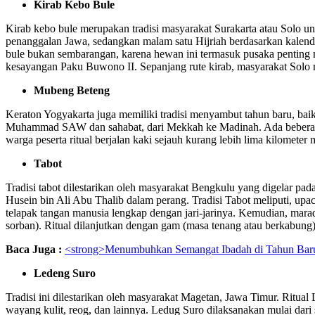
Kirab Kebo Bule
Kirab kebo bule merupakan tradisi masyarakat Surakarta atau Solo 
penanggalan Jawa, sedangkan malam satu Hijriah berdasarkan kalend
bule bukan sembarangan, karena hewan ini termasuk pusaka penting 
kesayangan Paku Buwono II. Sepanjang rute kirab, masyarakat Solo m
Mubeng Beteng
Keraton Yogyakarta juga memiliki tradisi menyambut tahun baru, bai
Muhammad SAW dan sahabat, dari Mekkah ke Madinah. Ada beberapa l
warga peserta ritual berjalan kaki sejauh kurang lebih lima kilometer
Tabot
Tradisi tabot dilestarikan oleh masyarakat Bengkulu yang digelar 
Husein bin Ali Abu Thalib dalam perang. Tradisi Tabot meliputi, upac
telapak tangan manusia lengkap dengan jari-jarinya. Kemudian, mar
sorban). Ritual dilanjutkan dengan gam (masa tenang atau berkabung)
Baca Juga :
<strong>Menumbuhkan Semangat Ibadah di Tahun Bar
Ledeng Suro
Tradisi ini dilestarikan oleh masyarakat Magetan, Jawa Timur. Ritual
wayang kulit, reog, dan lainnya. Ledug Suro dilaksanakan mulai dari