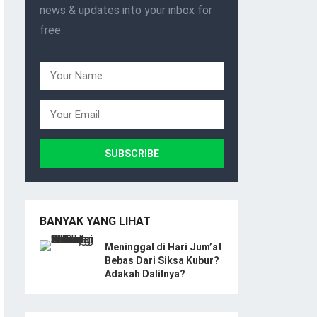
news & updates into your inbox for
free.
BANYAK YANG LIHAT
Meninggal di Hari Jum’at
Bebas Dari Siksa Kubur?
Adakah Dalilnya?