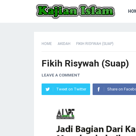
HO
HOME
AKIDAH
FIKIH RISYWAH (SUAP)
Fikih Risywah (Suap)
LEAVE A COMMENT
Tweet on Twitter
Share on Faceb